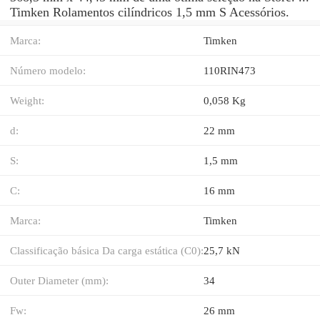
Timken Rolamentos cilíndricos 1,5 mm S Acessórios.
Marca:
Timken
Número modelo:
110RIN473
Weight:
0,058 Kg
d:
22 mm
S:
1,5 mm
C:
16 mm
Marca:
Timken
Classificação básica Da carga estática (C0):
25,7 kN
Outer Diameter (mm):
34
Fw:
26 mm