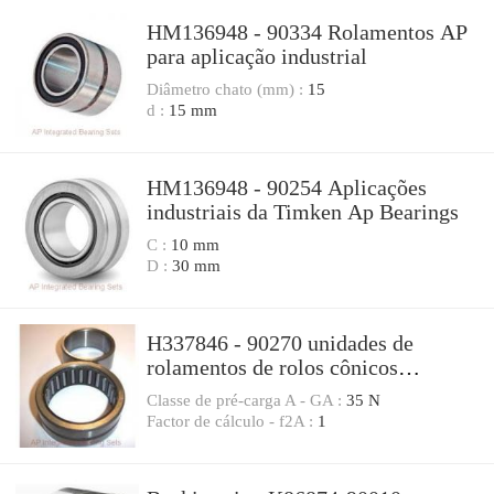
HM136948 - 90334 Rolamentos AP
para aplicação industrial
Diâmetro chato (mm) :
15
d :
15 mm
HM136948 - 90254 Aplicações
industriais da Timken Ap Bearings
C :
10 mm
D :
30 mm
H337846 - 90270 unidades de
rolamentos de rolos cônicos
compactos
Classe de pré-carga A - GA :
35 N
Factor de cálculo - f2A :
1