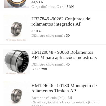
44,5 kN
Carga dinâmica, C :
44.5 kN
H337846 -90262 Conjuntos de
rolamentos integrados AP
e :
0.43
Diâmetro chato (mm) :
30
HM120848 - 90060 Rolamentos
APTM para aplicações industriais
Diâmetro chato (mm) :
45
B :
23 mm
HM124646 - 90180 Montagem de
rolamentos Timken AP
Factor de cálculo (Y0) :
2,51
Classificação básica Da carga estática (C0) :
3