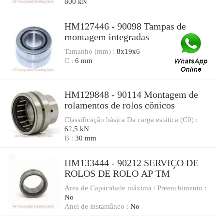
800 kN
HM127446 - 90098 Tampas de
montagem integradas
Tamanho (mm) :
8x19x6
C :
6 mm
HM129848 - 90114 Montagem de
rolamentos de rolos cônicos
Classificação básica Da carga estática (C0) :
62,5 kN
B :
30 mm
HM133444 - 90212 SERVIÇO DE
ROLOS DE ROLO AP TM
Área de Capacidade máxima / Preenchimento :
No
Anel de instantâneo :
No