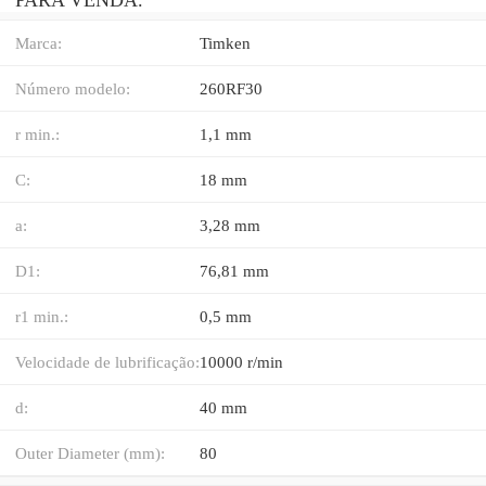
Marca:
Timken
Número modelo:
260RF30
r min.:
1,1 mm
C:
18 mm
a:
3,28 mm
D1:
76,81 mm
r1 min.:
0,5 mm
Velocidade de lubrificação:
10000 r/min
d:
40 mm
Outer Diameter (mm):
80