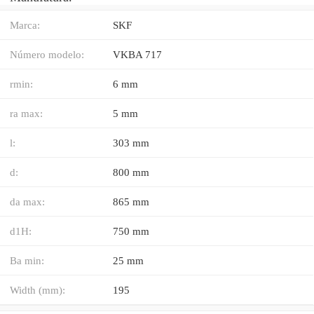
Marca:
SKF
Número modelo:
VKBA 717
rmin:
6 mm
ra max:
5 mm
l:
303 mm
d:
800 mm
da max:
865 mm
d1H:
750 mm
Ba min:
25 mm
Width (mm):
195