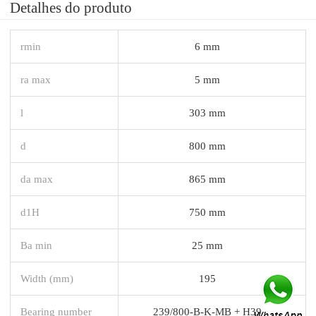
Detalhes do produto
rmin
6 mm
ra max
5 mm
l
303 mm
d
800 mm
da max
865 mm
d1H
750 mm
Ba min
25 mm
Width (mm)
195
Bearing number
239/800-B-K-MB + H39