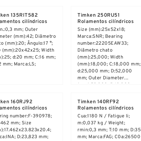
d More ...
Read More ...
ken 135RIT582
Timken 250RU51
amentos cilíndricos
Rolamentos cilíndricos
in.:0,3 mm; Outer
Size (mm):25x52x18;
meter (mm):42; Diâmetro
Marca:SNR; Bearing
to (mm):20; Ângulo:17 °;
number:22205EAW33;
e (mm):20x42x25; Width
Diâmetro chato
):25; d:20 mm; C:16 mm;
(mm):25,000; Width
2 mm; Marca:LS;
(mm):18,000; C:18,000 mm;
d:25,000 mm; D:52,000
mm; Outer Diameter
(mm):52,000; B:18,000 mm
d More ...
Read More ...
ken 160RJ92
Timken 140RF92
amentos cilíndricos
Rolamentos cilíndricos
ring number:F-390978;
Cua:1180 N / Fatigue li;
7,462 mm; Size
m:0,037 kg / Weight;
):17.462x23.823x20.4;
rmin:0,3 mm; T:10 mm; D:35
ca:INA; D:23,823 mm;
mm; Marca:FAG; C0a:26500