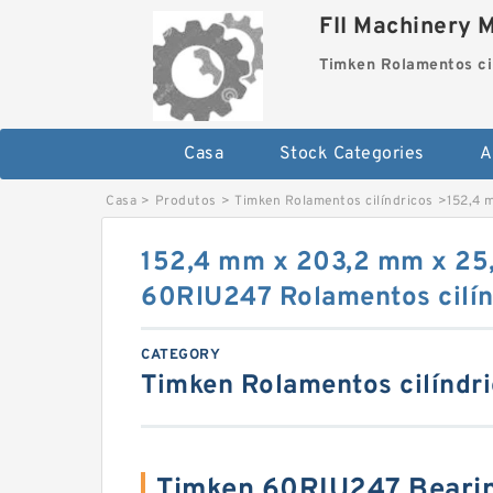
FII Machinery 
Timken Rolamentos ci
Casa
Stock Categories
A
Casa
>
Produtos
>
Timken Rolamentos cilíndricos
>
152,4 
152,4 mm x 203,2 mm x 25
60RIU247 Rolamentos cilín
CATEGORY
Timken Rolamentos cilíndr
Timken 60RIU247 Beari