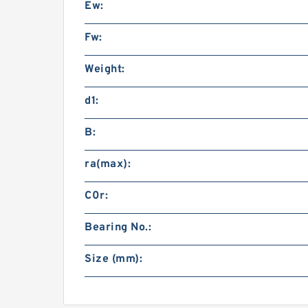
Ew:
Fw:
Weight:
d1:
B:
ra(max):
C0r:
Bearing No.:
Size (mm):