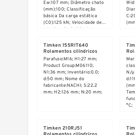
Ew:107 mm; Diâmetro chato
Wid
(mm):100; Classificação
Dia
básica Da carga estática
C:2
(C0):125 kN; Velocidade de
(mm
lubrificação:3600 r/min;
Read More ...
Rea
Width (mm):20; Fw:100 mm;
Timken 155RIT640
Ti
Rolamentos cilíndricos
Rol
Parafuso:M16; H1:27 mm;
Mar
Product Group:M06110;
clas
N1:36 mm; Inventário:0.0;
N/µ
d:50 mm; Nome do
d:1
fabricante:NACHI; S:22.2
(mm
mm; H2:126 mm; N:20 mm;
Tem
fun
°C;
Read More ...
Rea
Timken 210RJ51
Tim
Rolamentos cilíndricos
Rol