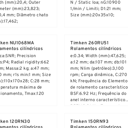
th (mm):20,4; Outer
N / Static loa; nG:10900
meter (mm):23,823;
1/min / Limiti; D1:21 mm;
0,4 mm; Diâmetro chato
Size (mm):20x35x10;
):17,462;
d More ...
Read More ...
mken NU1068MA
Timken 260RU51
amentos cilíndricos
Rolamentos cilíndricos
ca:SNR; Precision
e:0.34; Width (mm):47,625;
s:P4; Radial rigidity:662
a:12 mm; da:107 mm; db:101
m; Massa:2 kg; a:47 mm;
mm; Nlim (petróleo):3,100
10 mm; r1s min:1 mm; Size
rpm; Carga dinâmica, C:270
):110x170x28; C:28 mm;
kN; Frequência do Elemento
peratura máxima de
de rolamento característico
cionamento, Tmax:120
BSF:6.92 Hz; Frequência do
anel interno característico,
BPFI:10.81 Hz; Temperatura
d More ...
Read More ...
máxima de funcionamento,
Tmax:120 °C;
ken 120RN30
Timken 150RN93
amentos cilíndricos
Rolamentos cilíndricos