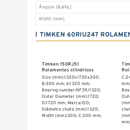
Ângulo (&alfa;)
Width (mm)
TIMKEN 60RIU247 ROLAMEN
Timken 150RJ51
Tim
Rolamentos cilíndricos
Rol
Size (mm):1320x1720x300;
C:2
B:300 mm; d:1320 mm;
mm;
Bearing number:NF39/1320;
Bea
Outer Diameter (mm):1720;
Out
D:1720 mm; Marca:ISO;
(mm
Diâmetro chato (mm):1320;
cha
Width (mm):300; C:300 mm;
(mm
mm;
Mar