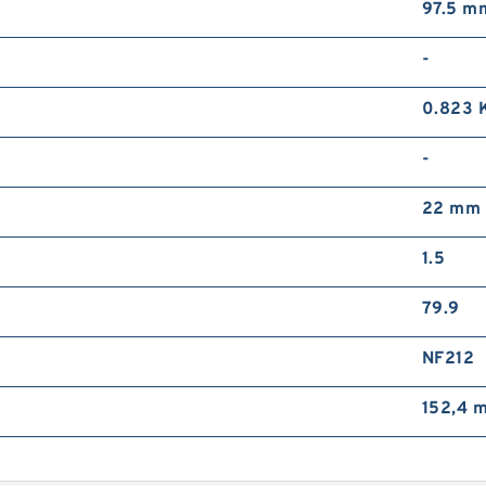
97.5 m
-
0.823 
-
22 mm
1.5
79.9
NF212
152,4 