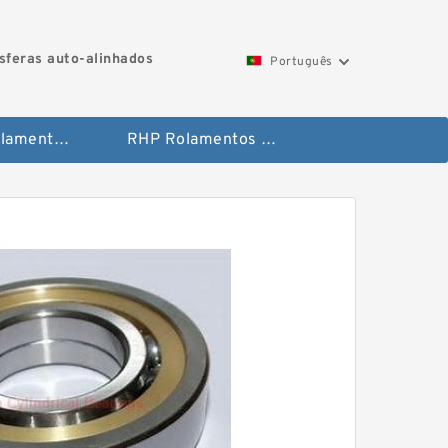
feras auto-alinhados
Português
Toyana Rolamentos de agulha
RHP Rolamentos de esferas auto-alinhados