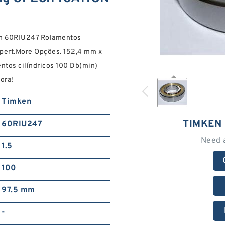
en 60RIU247 Rolamentos
pert.More Opções. 152,4 mm x
tos cilíndricos 100 Db(min)
ora!
Timken
TIMKEN
60RIU247
Need 
1.5
100
97.5 mm
-