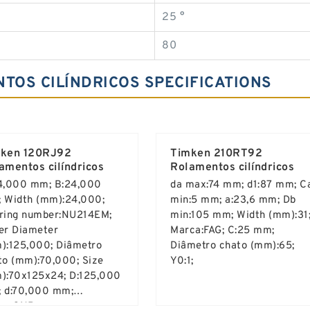
25 °
80
TOS CILÍNDRICOS SPECIFICATIONS
ken 120RJ92
Timken 210RT92
amentos cilíndricos
Rolamentos cilíndricos
4,000 mm; B:24,000
da max:74 mm; d1:87 mm; C
 Width (mm):24,000;
min:5 mm; a:23,6 mm; Db
ring number:NU214EM;
min:105 mm; Width (mm):31
er Diameter
Marca:FAG; C:25 mm;
):125,000; Diâmetro
Diâmetro chato (mm):65;
to (mm):70,000; Size
Y0:1;
):70x125x24; D:125,000
 d:70,000 mm;
ca:SNR;