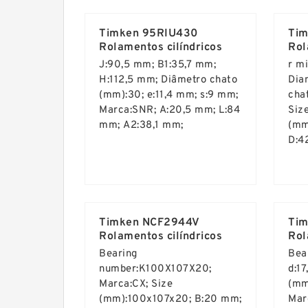
Read More ...
Rea
Timken 95RIU430
Tim
Rolamentos cilíndricos
Rol
J:90,5 mm; B1:35,7 mm;
r m
H:112,5 mm; Diâmetro chato
Dia
(mm):30; e:11,4 mm; s:9 mm;
cha
Marca:SNR; A:20,5 mm; L:84
Siz
mm; A2:38,1 mm;
(mm
D:4
Read More ...
Rea
Timken NCF2944V
Tim
Rolamentos cilíndricos
Rol
Bearing
Bea
number:K100X107X20;
d:1
Marca:CX; Size
(mm
(mm):100x107x20; B:20 mm;
Mar