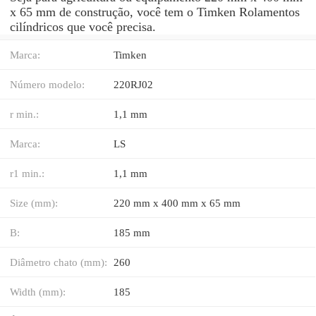
x 65 mm de construção, você tem o Timken Rolamentos
cilíndricos que você precisa.
Marca:
Timken
Número modelo:
220RJ02
r min.:
1,1 mm
Marca:
LS
r1 min.:
1,1 mm
Size (mm):
220 mm x 400 mm x 65 mm
B:
185 mm
Diâmetro chato (mm):
260
Width (mm):
185