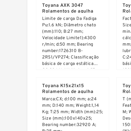
Toyana AXK 3047
Toy
Rolamentos de agulha
Rol
Limite de carga Da Fadiga
Fact
Pu:1.6 kN; Diâmetro chato
Siz
(mm):110; B:27 mm;
min
Velocidade Limite1):4300
cálc
r/min; d:50 mm; Bearing
mm;
number:1726310 B-
lubr
2RS1/VP274; Classificação
C:2
básica de carga estática
bás
C0:38 kN; Width (mm):27;
(C0
Read More ...
Rea
Massa do rolamento
num
completo:1 kg; Outer
Cla
Toyana K15x21x15
Toy
Diameter (mm):50;
din
Rolamentos de agulha
Rol
kN;
Marca:CX; d:100 mm; a:24
T (
mm; D:140 mm; Weight:1,14
Feat
Kg; T:25 mm; Width (mm):25;
M; 
Size (mm):100x140x25;
Des
Bearing number:32920 A;
150