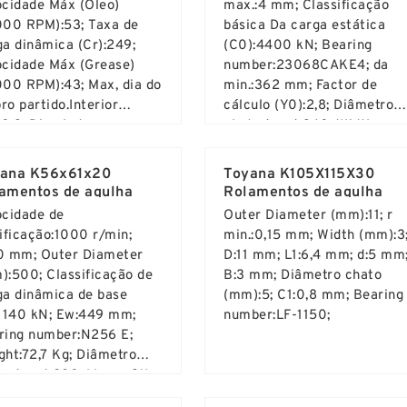
ocidade Máx (Óleo)
max.:4 mm; Classificação
000 RPM):53; Taxa de
básica Da carga estática
ga dinâmica (Cr):249;
(C0):4400 kN; Bearing
ocidade Máx (Grease)
number:23068CAKE4; da
000 RPM):43; Max, dia do
min.:362 mm; Factor de
o partido.Interior
cálculo (Y0):2,8; Diâmetro
:0.3; Dia chato
chato (mm):340; Width
d More ...
Read More ...
0.1875; Weight (g):3.24;
(mm):133; Outer Diameter
o de rolamento:Flanged
(mm):520;
ana K56x61x20
Toyana K105X115X30
ed; Qty Da Bola:7;
amentos de agulha
Rolamentos de agulha
ocidade de
Outer Diameter (mm):11; r
ificação:1000 r/min;
min.:0,15 mm; Width (mm):3
0 mm; Outer Diameter
D:11 mm; L1:6,4 mm; d:5 mm
):500; Classificação de
B:3 mm; Diâmetro chato
ga dinâmica de base
(mm):5; C1:0,8 mm; Bearing
:1140 kN; Ew:449 mm;
number:LF-1150;
ring number:N256 E;
ght:72,7 Kg; Diâmetro
to (mm):280; Marca:CX;
d More ...
Read More ...
0 mm;