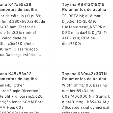
ana K47x55x28
Toyana KBK12X15X15
amentos de agulha
Rolamentos de agulha
or de cálculo (Y1):1,89;
TC-BET21:4; a:18 mm;
e (mm):380x680x240; da
D_b:66; TC-SLR:19;
.:408 mm; Factor de
HidTable.:ecat_NSTPRM;
ulo (e):0,36; r min.:6
D:72 mm; da:43; D_:72; T-
 Velocidade de
ALP23:10; RPM de
ificação:430 r/min;
óleo:7500;
40 mm; Classificação
ica Da carga estática
):9 650 kN; Bearing
d More ...
Read More ...
ber:23276B;
ssificação de carga
ana K45x53x22
Toyana K30x42x30TN
âmica de base (C):5 200
amentos de agulha
Rolamentos de agulha
mm):45; Other
Width (mm):103; Bearing
ures:Single Direction |
number:89434-M;
Weight / Kilogram:5.628;
C0a:7400000 N / Static l;
crição longa:60MM Bore;
d1:340 mm; - K89434-M /
MM Hou; C0a
Allocated axial cylindrical