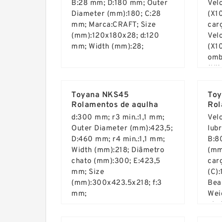
B:28 mm; D:180 mm; Outer
Vel
Diameter (mm):180; C:28
(X1
mm; Marca:CRAFT; Size
car
(mm):120x180x28; d:120
Vel
mm; Width (mm):28;
(X1
ombr
(Ui)
Read More ...
Rea
(d):
Tip
Toyana NKS45
Toy
Seal
Rolamentos de agulha
Rol
d:300 mm; r3 min.:1,1 mm;
Vel
Outer Diameter (mm):423,5;
lubr
D:460 mm; r4 min.:1,1 mm;
B:8
Width (mm):218; Diâmetro
(mm
chato (mm):300; E:423,5
car
mm; Size
(C)
(mm):300x423.5x218; f:3
Bea
mm;
Wei
cha
Read More ...
Rea
C:8