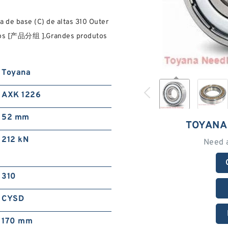
a de base (C) de altas 310 Outer
vos [产品分组 ].Grandes produtos
Toyana
AXK 1226
52 mm
TOYANA
212 kN
Need 
310
CYSD
170 mm