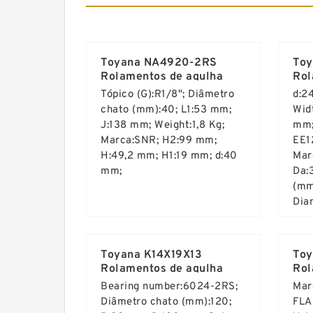
Toyana NA4920-2RS
Toy
Rolamentos de agulha
Rol
Tópico (G):R1/8"; Diâmetro
d:2
chato (mm):40; L1:53 mm;
Wid
J:138 mm; Weight:1,8 Kg;
mm;
Marca:SNR; H2:99 mm;
EE1
H:49,2 mm; H1:19 mm; d:40
Mar
mm;
Da:
(mm
Dia
Read More ...
Rea
Toyana K14X19X13
To
Rolamentos de agulha
Rol
Bearing number:6024-2RS;
Mar
Diâmetro chato (mm):120;
FLA