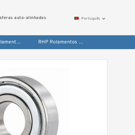
feras auto-alinhados
Português
Toyana Rolamentos de agulha
RHP Rolamentos de esferas auto-alinhados