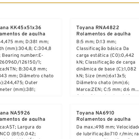
ana KK45x51x36
Toyana RNA4822
amentos de agulha
Rolamentos de agulha
44,475 mm; D:381 mm;
B:5 mm; D:13 mm;
th (mm):304,8; C:304,8
Classificação básica Da
 Bearing number:E-
carga estática (C0):0,442
26096D/126150/1;
kN; Classificação de carga
ca:NTN; B:304,8 mm;
dinâmica de base (C):1,082
343 mm; Diâmetro chato
kN; Size (mm):6x13x5;
):244,475; Outer
Diâmetro chato (mm):6;
meter (mm):381;
Marca:ZEN; C:5 mm; d:6 mm
Outer Diameter (mm):13;
d More ...
Read More ...
yana NA5926
Toyana NA6910
amentos de agulha
Rolamentos de agulha
ca:AST; Largura do
Da max.:498 mm; Velocidad
NCO (Bf):0.042;
de lubrificação:710 r/min; ra