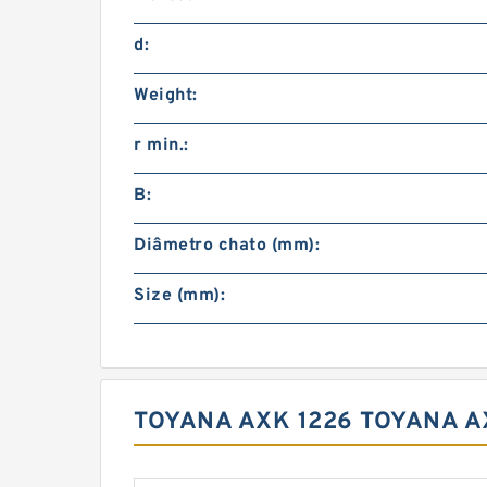
d:
Weight:
r min.:
B:
Diâmetro chato (mm):
Size (mm):
TOYANA AXK 1226 TOYANA 