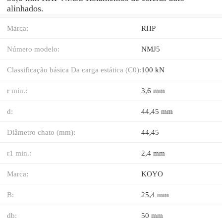
alinhados.
Marca:
RHP
Número modelo:
NMJ5
Classificação básica Da carga estática (C0):
100 kN
r min.:
3,6 mm
d:
44,45 mm
Diâmetro chato (mm):
44,45
r1 min.:
2,4 mm
Marca:
KOYO
B:
25,4 mm
db:
50 mm