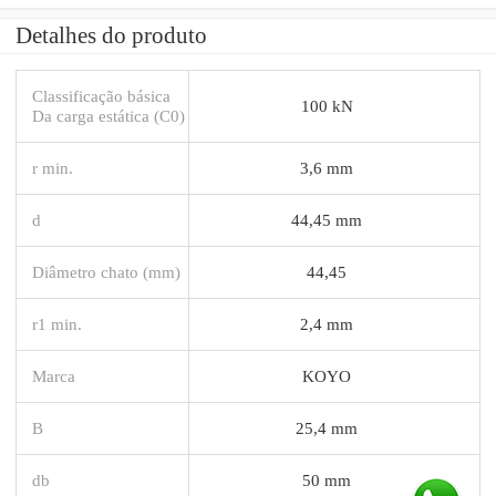
Detalhes do produto
Classificação básica
100 kN
Da carga estática (C0)
r min.
3,6 mm
d
44,45 mm
Diâmetro chato (mm)
44,45
r1 min.
2,4 mm
Marca
KOYO
B
25,4 mm
db
50 mm