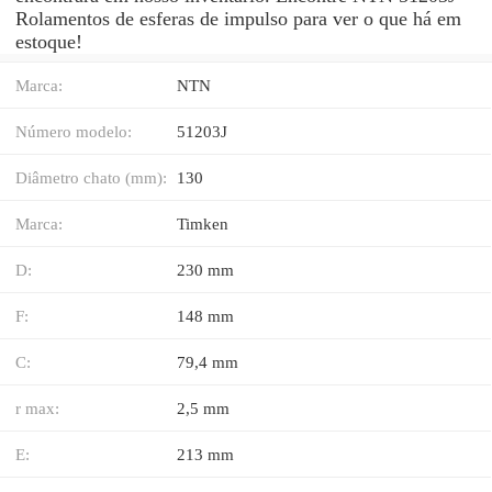
Rolamentos de esferas de impulso para ver o que há em
estoque!
Marca:
NTN
Número modelo:
51203J
Diâmetro chato (mm):
130
Marca:
Timken
D:
230 mm
F:
148 mm
C:
79,4 mm
r max:
2,5 mm
E:
213 mm