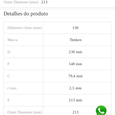
Outer Diameter (mm):
213
Detalhes do produto
Diâmetro chato (mm)
130
Marca
Timken
D
230 mm
F
148 mm
C
79,4 mm
r max
2,5 mm
E
213 mm
Outer Diameter (mm)
213