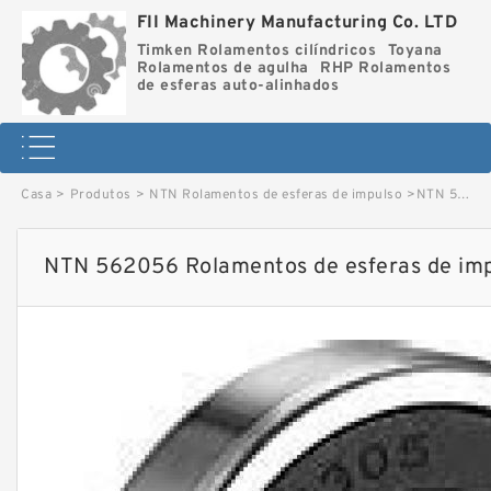
FII Machinery Manufacturing Co. LTD
Timken Rolamentos cilíndricos
Toyana
Rolamentos de agulha
RHP Rolamentos
de esferas auto-alinhados
Casa
>
Produtos
>
NTN Rolamentos de esferas de impulso
>
NTN 562056 Rolamentos de esferas de impulso image
NTN 562056 Rolamentos de esferas de im