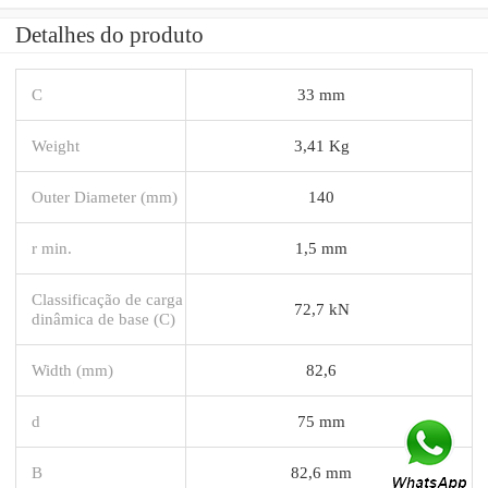
Detalhes do produto
C
33 mm
Weight
3,41 Kg
Outer Diameter (mm)
140
r min.
1,5 mm
Classificação de carga
72,7 kN
dinâmica de base (C)
Width (mm)
82,6
d
75 mm
B
82,6 mm