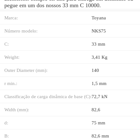
pegue em um dos nossos 33 mm C 10000.
Marca:
Toyana
Número modelo:
NKS75
C:
33 mm
Weight:
3,41 Kg
Outer Diameter (mm):
140
r min.:
1,5 mm
Classificação de carga dinâmica de base (C):
72,7 kN
Width (mm):
82,6
d:
75 mm
B:
82,6 mm