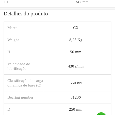
D1:
247 mm
Detalhes do produto
Marca
CX
Weight
8,25 Kg
H
56 mm
Velocidade de
430 r/min
lubrificação
Classificação de carga
550 kN
dinâmica de base (C)
Bearing number
81236
D
250 mm