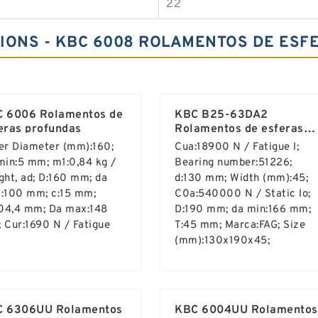
22
IONS - KBC 6008 ROLAMENTOS DE ESF
 6006 Rolamentos de
KBC B25-63DA2
eras profundas
Rolamentos de esferas
profundas
er Diameter (mm):160;
Cua:18900 N / Fatigue l;
min:5 mm; m1:0,84 kg /
Bearing number:51226;
ght, ad; D:160 mm; da
d:130 mm; Width (mm):45;
:100 mm; c:15 mm;
C0a:540000 N / Static lo;
104,4 mm; Da max:148
D:190 mm; da min:166 mm;
 Cur:1690 N / Fatigue
T:45 mm; Marca:FAG; Size
(mm):130x190x45;
d More ...
Read More ...
 6306UU Rolamentos
KBC 6004UU Rolamentos