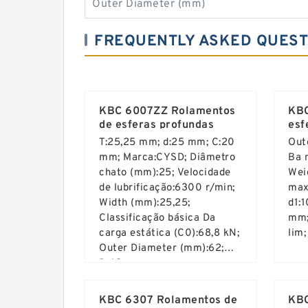
Outer Diameter (mm)
FREQUENTLY ASKED QUEST
KBC 6007ZZ Rolamentos
KBC
de esferas profundas
esf
T:25,25 mm; d:25 mm; C:20
Out
mm; Marca:CYSD; Diâmetro
Ba 
chato (mm):25; Velocidade
Wei
de lubrificação:6300 r/min;
max
Width (mm):25,25;
d1:
Classificação básica Da
mm;
carga estática (C0):68,8 kN;
lim;
Outer Diameter (mm):62;
D:62 mm;
Read More ...
Rea
KBC 6307 Rolamentos de
KBC