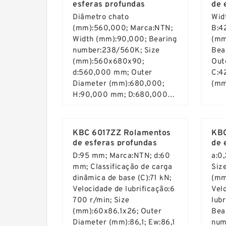
esferas profundas
de 
Diâmetro chato
Wid
(mm):560,000; Marca:NTN;
B:4
Width (mm):90,000; Bearing
(mm
number:238/560K; Size
Bea
(mm):560x680x90;
Out
d:560,000 mm; Outer
C:4
Diameter (mm):680,000;
(mm
H:90,000 mm; D:680,000
mm;
Read More ...
Rea
KBC 6017ZZ Rolamentos
KBC
de esferas profundas
de 
D:95 mm; Marca:NTN; d:60
a:0
mm; Classificação de carga
Siz
dinâmica de base (C):71 kN;
(mm
Velocidade de lubrificação:6
Vel
700 r/min; Size
lub
(mm):60x86.1x26; Outer
Bea
Diameter (mm):86,1; Ew:86,1
num