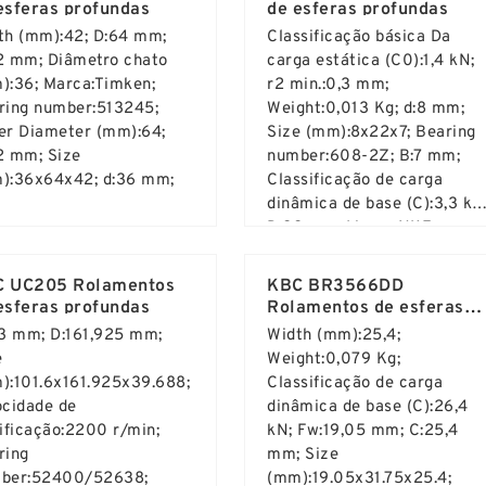
esferas profundas
de esferas profundas
th (mm):42; D:64 mm;
Classificação básica Da
2 mm; Diâmetro chato
carga estática (C0):1,4 kN;
):36; Marca:Timken;
r2 min.:0,3 mm;
ring number:513245;
Weight:0,013 Kg; d:8 mm;
er Diameter (mm):64;
Size (mm):8x22x7; Bearing
2 mm; Size
number:608-2Z; B:7 mm;
):36x64x42; d:36 mm;
Classificação de carga
dinâmica de base (C):3,3 kN
D:22 mm; Marca:NKE;
d More ...
Read More ...
 UC205 Rolamentos
KBC BR3566DD
esferas profundas
Rolamentos de esferas
profundas
,3 mm; D:161,925 mm;
Width (mm):25,4;
e
Weight:0,079 Kg;
):101.6x161.925x39.688;
Classificação de carga
ocidade de
dinâmica de base (C):26,4
rificação:2200 r/min;
kN; Fw:19,05 mm; C:25,4
ring
mm; Size
ber:52400/52638;
(mm):19.05x31.75x25.4;