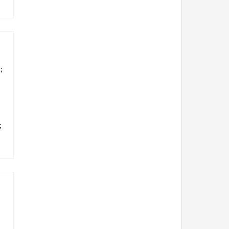
;
;
;