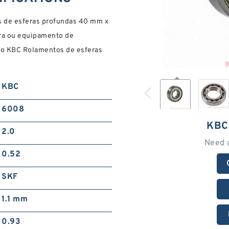
de esferas profundas 40 mm x
ra ou equipamento de
m o KBC Rolamentos de esferas
KBC
6008
KBC
2.0
Need 
0.52
SKF
1.1 mm
0.93