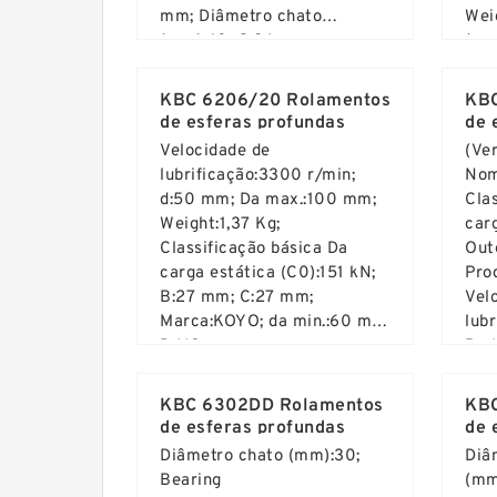
mm; Diâmetro chato
Wei
(mm):60; C:26 mm;
(mm
Read More ...
Rea
Cla
car
KBC 6206/20 Rolamentos
KBC
T:3
de esferas profundas
de 
Velocidade de
(Ve
lubrificação:3300 r/min;
Nom
d:50 mm; Da max.:100 mm;
Cla
Weight:1,37 Kg;
car
Classificação básica Da
Out
carga estática (C0):151 kN;
Pro
B:27 mm; C:27 mm;
Vel
Marca:KOYO; da min.:60 mm;
lub
D:110 mm;
Bc:
Read More ...
Rea
num
Shaf
KBC 6302DD Rolamentos
KBC
de esferas profundas
de 
Diâmetro chato (mm):30;
Diâ
Bearing
(mm