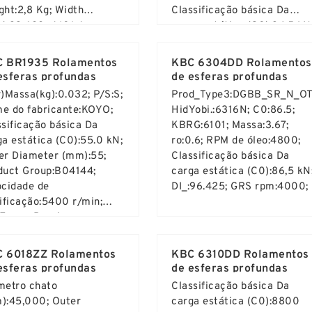
ght:2,8 Kg; Width
Classificação básica Da
):39,688; d:101,6 mm;
carga estática (C0):34,5 kN
d More ...
Read More ...
ssificação básica Da
ra max.:0,6 mm; Outer
ga estática (C0):343 kN;
Diameter (mm):31,75;
 BR1935 Rolamentos
KBC 6304DD Rolamentos
9,688 mm;
Diâmetro chato (mm):19,05;
esferas profundas
de esferas profundas
r)Massa(kg):0.032; P/S:S;
Prod_Type3:DGBB_SR_N_OT
e do fabricante:KOYO;
HidYobi.:6316N; C0:86.5;
ssificação básica Da
KBRG:6101; Massa:3.67;
ga estática (C0):55.0 kN;
ro:0.6; RPM de óleo:4800;
er Diameter (mm):55;
Classificação básica Da
duct Group:B04144;
carga estática (C0):86,5 kN
ocidade de
DI_:96.425; GRS rpm:4000;
rificação:5400 r/min;
17 mm; Bearing
d More ...
Read More ...
ber:K50X55X17H;
t(min.):49.989;
 6018ZZ Rolamentos
KBC 6310DD Rolamentos
esferas profundas
de esferas profundas
metro chato
Classificação básica Da
):45,000; Outer
carga estática (C0):8800