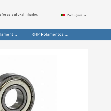
feras auto-alinhados
Português
Toyana Rolamentos de agulha
RHP Rolamentos de esferas auto-alinhados