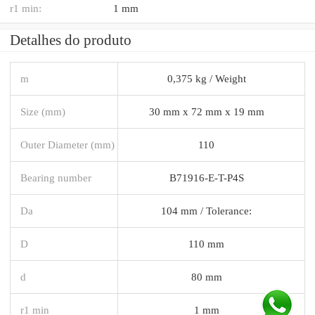
r1 min:
1 mm
Detalhes do produto
m
0,375 kg / Weight
Size (mm)
30 mm x 72 mm x 19 mm
Outer Diameter (mm)
110
Bearing number
B71916-E-T-P4S
Da
104 mm / Tolerance:
D
110 mm
d
80 mm
r1 min
1 mm