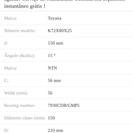
instantâneo grátis！
Marca:
Toyana
Número modelo:
K72X80X25
d:
150 mm
Ângulo (&alfa;):
15 °
Marca:
NTN
C:
56 mm
Width (mm):
56
Bearing number:
7930CDB/GMP5
Diâmetro chato (mm):
150
D:
210 mm