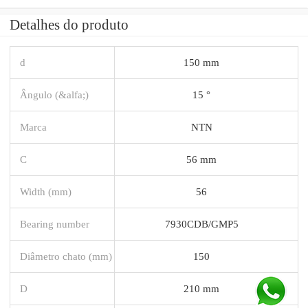
Detalhes do produto
d
150 mm
Ângulo (&alfa;)
15 °
Marca
NTN
C
56 mm
Width (mm)
56
Bearing number
7930CDB/GMP5
Diâmetro chato (mm)
150
D
210 mm