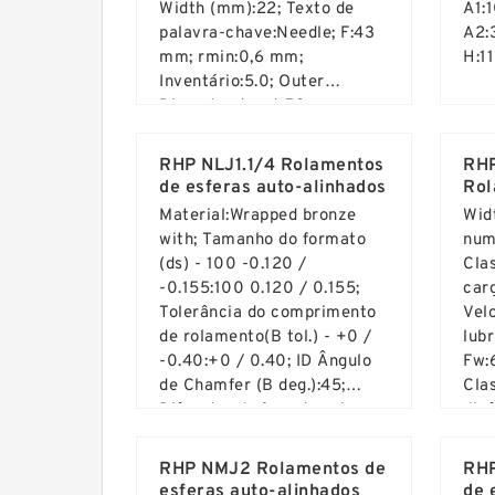
Width (mm):22; Texto de
A1:
palavra-chave:Needle; F:43
A2:
mm; rmin:0,6 mm;
H:1
Inventário:5.0; Outer
Diameter (mm):58;
Read More ...
Rea
RHP NLJ1.1/4 Rolamentos
RHP
de esferas auto-alinhados
Rol
aut
Material:Wrapped bronze
Wid
with; Tamanho do formato
num
(ds) - 100 -0.120 /
Cla
-0.155:100 0.120 / 0.155;
carg
Tolerância do comprimento
Vel
de rolamento(B tol.) - +0 /
lub
-0.40:+0 / 0.40; ID Ângulo
Fw:
de Chamfer (B deg.):45;
Cla
Diâmetro do furo da caixa.
din
Read More ...
Rea
(Dh) - 105 +0.035 / -0:105
kN;
+0.035 / 0; Diâmetro chato
mm
RHP NMJ2 Rolamentos de
RHP
(mm):100; Apresenta
esferas auto-alinhados
de 