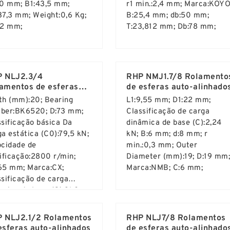
10 mm; B1:43,5 mm;
r1 min.:2,4 mm; Marca:KOYO
37,3 mm; Weight:0,6 Kg;
B:25,4 mm; db:50 mm;
12 mm;
T:23,812 mm; Db:78 mm;
d More ...
Read More ...
 NLJ2.3/4
RHP NMJ1.7/8 Rolamento
amentos de esferas
de esferas auto-alinhado
o-alinhados
th (mm):20; Bearing
L1:9,55 mm; D1:22 mm;
ber:BK6520; D:73 mm;
Classificação de carga
ssificação básica Da
dinâmica de base (C):2,24
a estática (C0):79,5 kN;
kN; B:6 mm; d:8 mm; r
ocidade de
min.:0,3 mm; Outer
rificação:2800 r/min;
Diameter (mm):19; D:19 mm;
65 mm; Marca:CX;
Marca:NMB; C:6 mm;
ssificação de carga
âmica de base (C):31,8
d More ...
Read More ...
 Weight:0,112 Kg; C:20
;
 NLJ2.1/2 Rolamentos
RHP NLJ7/8 Rolamentos
esferas auto-alinhados
de esferas auto-alinhado