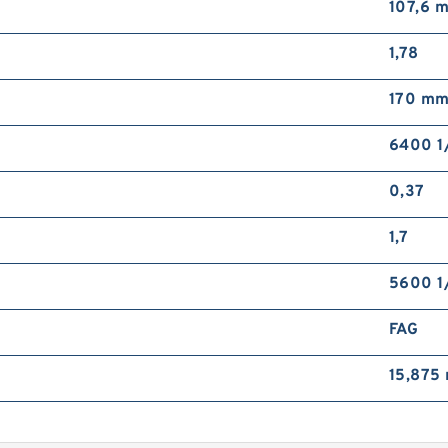
107,6 
1,78
170 m
6400 1
0,37
1,7
5600 1/
FAG
15,875