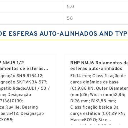
5.0
58
DE ESFERAS AUTO-ALINHADOS AND TYP
 NMJ5.1/2
RHP NMJ6 Rolamentos d
amentos de esferas
esferas auto-alinhados
o-alinhados
ignação SNR:R154.12;
Eb:14 mm; Classificação de
ignação SKF:VKBA 577;
carga dinâmica de base
atibilidade:AUDI / 50 /
(C):9,88 kN; Outer Diamete
ine; Designação
(mm):26; Width (mm):2,85;
:713610130;
D:26 mm; B1:2,85 mm;
ca:Ruville; Bearing
Classificação básica Da
ber:5412; Designação
carga estática (C0):29 kN;
CX055;
Marca:KOYO; Size
(mm):10x26x2.85; Bearing