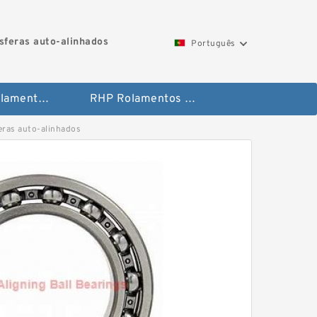
feras auto-alinhados
Português
Toyana Rolamentos de agulha
RHP Rolamentos de esferas auto-alinhados
ras auto-alinhados