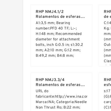
Read More ...
Rea
RHP NMJ4.1/2
RHP
Rolamentos de esferas
de 
auto-alinhados
A1:3,5 mm; Bearing
C:1
number:PFD 40 TF; L:–;
Kg;
H:148 mm; Recommended
mm;
diameter for attachment
(mm)
bolts, inch G:0.5 in; s1:30.2
Out
mm; A2:10 mm; G:12 mm;
(mm
B:49,2 mm; B4:8 mm;
(mm
Cla
din
Read More ...
Rea
kN;
RHP NMJ3.3/4
RHP
Rolamentos de esferas
esf
auto-alinhados
URL do
s:1
fabricante:http://www.ina.com;
(G):
Marca:INA; Categoria:Needle
car
Non Thrust Ro; B:22 mm;
(C)