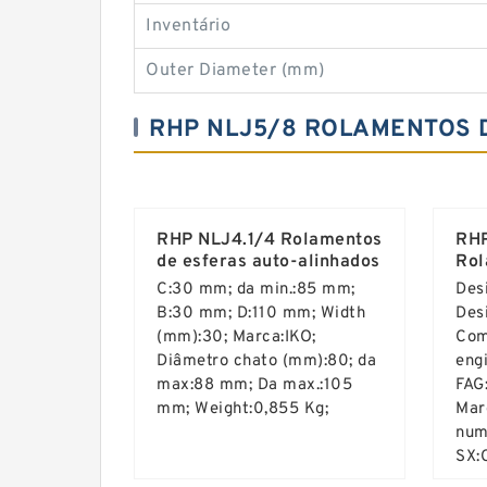
Inventário
Outer Diameter (mm)
RHP NLJ5/8 ROLAMENTOS 
RHP NLJ4.1/4 Rolamentos
RHP
de esferas auto-alinhados
Rol
aut
C:30 mm; da min.:85 mm;
Des
B:30 mm; D:110 mm; Width
Des
(mm):30; Marca:IKO;
Comp
Diâmetro chato (mm):80; da
eng
max:88 mm; Da max.:105
FAG
mm; Weight:0,855 Kg;
Mar
num
SX: