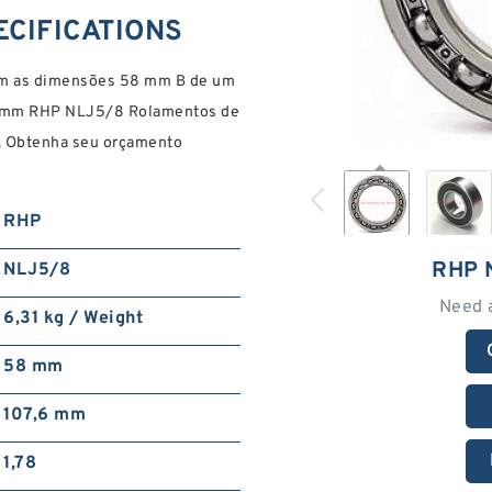
ECIFICATIONS
mm as dimensões 58 mm B de um
25 mm RHP NLJ5/8 Rolamentos de
a. Obtenha seu orçamento
RHP
RHP 
NLJ5/8
Need 
6,31 kg / Weight
58 mm
107,6 mm
1,78