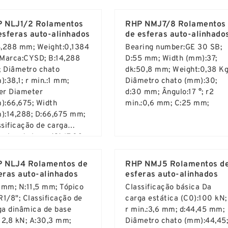
d More ...
Read More ...
number:FNTF-1026;
 NLJ1/2 Rolamentos
RHP NMJ7/8 Rolamentos
esferas auto-alinhados
de esferas auto-alinhado
4,288 mm; Weight:0,1384
Bearing number:GE 30 SB;
 Marca:CYSD; B:14,288
D:55 mm; Width (mm):37;
 Diâmetro chato
dk:50,8 mm; Weight:0,38 Kg
:38,1; r min.:1 mm;
Diâmetro chato (mm):30;
er Diameter
d:30 mm; Ângulo:17 °; r2
):66,675; Width
min.:0,6 mm; C:25 mm;
):14,288; D:66,675 mm;
ssificação de carga
âmica de base (C):17,03
d More ...
Read More ...
 NLJ4 Rolamentos de
RHP NMJ5 Rolamentos d
eras auto-alinhados
esferas auto-alinhados
7 mm; N:11,5 mm; Tópico
Classificação básica Da
R1/8"; Classificação de
carga estática (C0):100 kN;
ga dinâmica de base
r min.:3,6 mm; d:44,45 mm;
:12,8 kN; A:30,3 mm;
Diâmetro chato (mm):44,45;