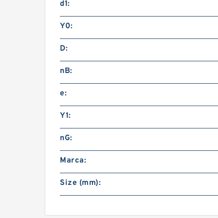
d1:
Y0:
D:
nB:
e:
Y1:
nG:
Marca:
Size (mm):