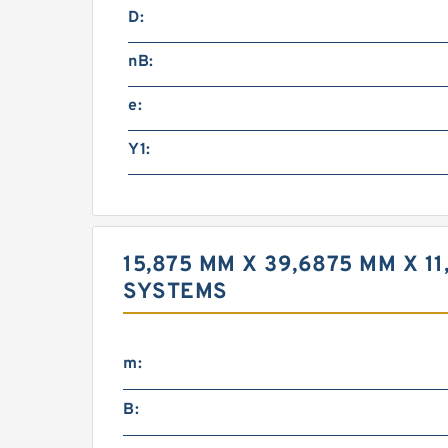
D:
nB:
e:
Y1:
15,875 MM X 39,6875 MM X 
SYSTEMS
m:
B: