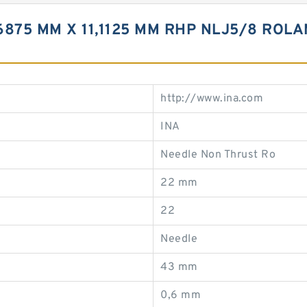
,6875 MM X 11,1125 MM RHP NLJ5/8 RO
http://www.ina.com
INA
Needle Non Thrust Ro
22 mm
22
Needle
43 mm
0,6 mm