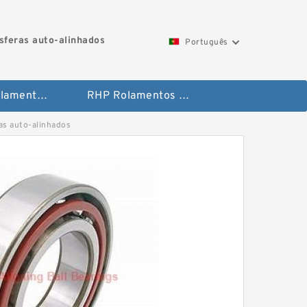
feras auto-alinhados
Português
Toyana Rolamentos de agulha
RHP Rolamentos de esferas auto-alinhados
as auto-alinhados