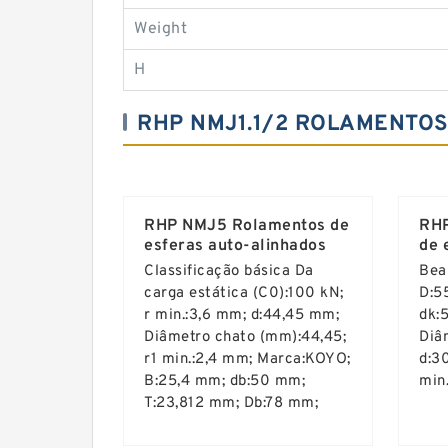
Weight
H
RHP NMJ1.1/2 ROLAMENTO
RHP NMJ5 Rolamentos de
RHP
esferas auto-alinhados
de 
Classificação básica Da
Bea
carga estática (C0):100 kN;
D:5
r min.:3,6 mm; d:44,45 mm;
dk:
Diâmetro chato (mm):44,45;
Diâ
r1 min.:2,4 mm; Marca:KOYO;
d:30
B:25,4 mm; db:50 mm;
min
T:23,812 mm; Db:78 mm;