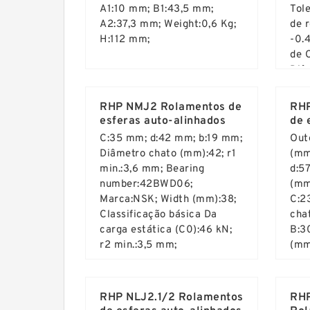
A1:10 mm; B1:43,5 mm;
Tol
A2:37,3 mm; Weight:0,6 Kg;
de r
H:112 mm;
-0.
de 
Diâ
Read More ...
Rea
(Dh
+0.
RHP NMJ2 Rolamentos de
RHP
(mm
esferas auto-alinhados
de 
C:35 mm; d:42 mm; b:19 mm;
Out
Diâmetro chato (mm):42; r1
(mm
min.:3,6 mm; Bearing
d:5
number:42BWD06;
(mm
Marca:NSK; Width (mm):38;
C:2
Classificação básica Da
cha
carga estática (C0):46 kN;
B:3
r2 min.:3,5 mm;
(mm
Read More ...
Rea
RHP NLJ2.1/2 Rolamentos
RHP