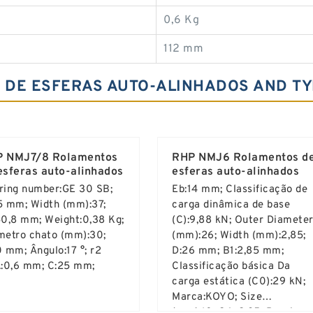
0,6 Kg
112 mm
S DE ESFERAS AUTO-ALINHADOS AND T
 NMJ7/8 Rolamentos
RHP NMJ6 Rolamentos d
esferas auto-alinhados
esferas auto-alinhados
ring number:GE 30 SB;
Eb:14 mm; Classificação de
5 mm; Width (mm):37;
carga dinâmica de base
50,8 mm; Weight:0,38 Kg;
(C):9,88 kN; Outer Diamete
metro chato (mm):30;
(mm):26; Width (mm):2,85;
 mm; Ângulo:17 °; r2
D:26 mm; B1:2,85 mm;
.:0,6 mm; C:25 mm;
Classificação básica Da
carga estática (C0):29 kN;
Marca:KOYO; Size
(mm):10x26x2.85; Bearing