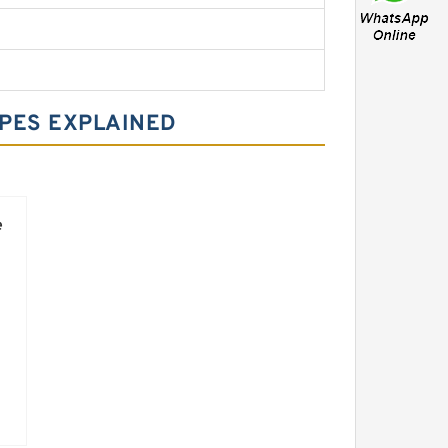
YPES EXPLAINED
e
r