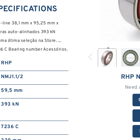
SPECIFICATIONS
-line 38,1 mm x 95,25 mm x
as auto-alinhados 393 kN
ma ótima seleção na Store. ...
6 C Bearing number Acessórios.
RHP
RHP N
NMJ1.1/2
Need 
59,5 mm
393 kN
7236 C