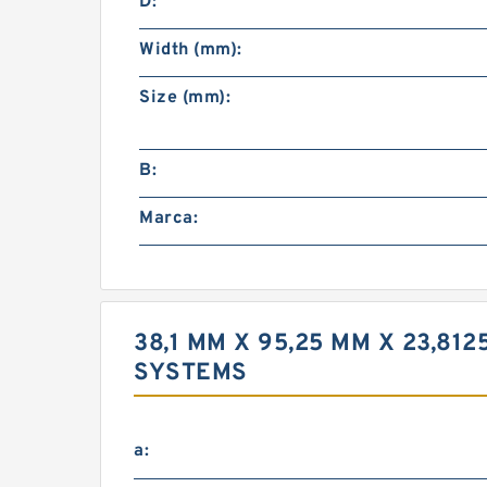
D:
Width (mm):
Size (mm):
B:
Marca:
38,1 MM X 95,25 MM X 23,8
SYSTEMS
a: