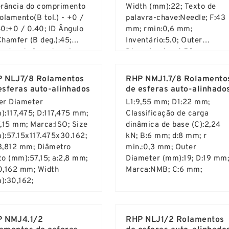
erância do comprimento
Width (mm):22; Texto de
olamento(B tol.) - +0 /
palavra-chave:Needle; F:43
40:+0 / 0.40; ID Ângulo
mm; rmin:0,6 mm;
Chamfer (B deg.):45;
Inventário:5.0; Outer
metro do furo da caixa.
Diameter (mm):58;
d More ...
Read More ...
) - 105 +0.035 / -0:105
035 / 0; Diâmetro chato
 NLJ7/8 Rolamentos
RHP NMJ1.7/8 Rolamento
):100; Apresenta
esferas auto-alinhados
de esferas auto-alinhado
er Diameter
L1:9,55 mm; D1:22 mm;
):117,475; D:117,475 mm;
Classificação de carga
7,15 mm; Marca:ISO; Size
dinâmica de base (C):2,24
):57.15x117.475x30.162;
kN; B:6 mm; d:8 mm; r
3,812 mm; Diâmetro
min.:0,3 mm; Outer
to (mm):57,15; a:2,8 mm;
Diameter (mm):19; D:19 mm;
0,162 mm; Width
Marca:NMB; C:6 mm;
):30,162;
d More ...
Read More ...
 NMJ4.1/2
RHP NLJ1/2 Rolamentos