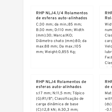
Read More ...
Rea
RHP NLJ4.1/4 Rolamentos
RHP
de esferas auto-alinhados
Rol
aut
C:30 mm; da min.:85 mm;
Wid
B:30 mm; D:110 mm; Width
num
(mm):30; Marca:IKO;
Cla
Diâmetro chato (mm):80; da
carg
max:88 mm; Da max.:105
Vel
mm; Weight:0,855 Kg;
lub
Fw:
Cla
din
Read More ...
Rea
kN;
mm
RHP NLJ4 Rolamentos de
RHP
esferas auto-alinhados
de 
s:17 mm; N:11,5 mm; Tópico
Mat
(G):R1/8"; Classificação de
wit
carga dinâmica de base
(ds)
(C):12,8 kN; A:30,3 mm;
-0.