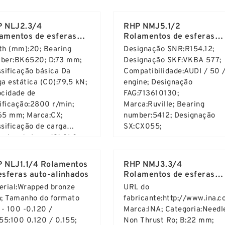
d More ...
Read More ...
number:FNTF-1026;
 NLJ2.3/4
RHP NMJ5.1/2
amentos de esferas
Rolamentos de esferas
o-alinhados
auto-alinhados
th (mm):20; Bearing
Designação SNR:R154.12;
ber:BK6520; D:73 mm;
Designação SKF:VKBA 577;
ssificação básica Da
Compatibilidade:AUDI / 50 /
a estática (C0):79,5 kN;
engine; Designação
ocidade de
FAG:713610130;
rificação:2800 r/min;
Marca:Ruville; Bearing
65 mm; Marca:CX;
number:5412; Designação
ssificação de carga
SX:CX055;
âmica de base (C):31,8
d More ...
Read More ...
 Weight:0,112 Kg; C:20
;
 NLJ1.1/4 Rolamentos
RHP NMJ3.3/4
esferas auto-alinhados
Rolamentos de esferas
auto-alinhados
erial:Wrapped bronze
URL do
h; Tamanho do formato
fabricante:http://www.ina.c
 - 100 -0.120 /
Marca:INA; Categoria:Needl
155:100 0.120 / 0.155;
Non Thrust Ro; B:22 mm;