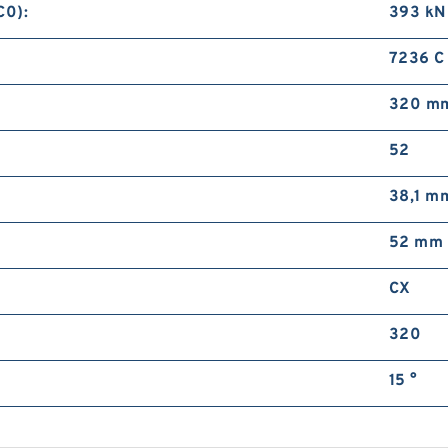
C0):
393 kN
7236 C
320 m
52
38,1 m
52 mm
CX
320
15 °