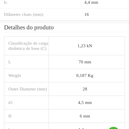
h:
4,4 mm
Diâmetro chato (mm):
16
Detalhes do produto
Classificação de carga
1,23 kN
dinâmica de base (C)
L
70 mm
Weight
0,187 Kg
Outer Diameter (mm)
28
d1
4,5 mm
H
6 mm