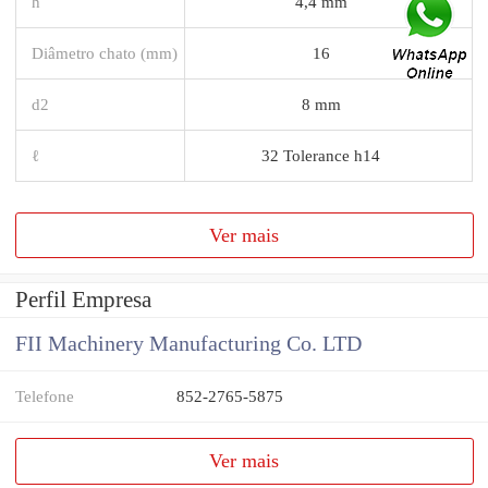
h
4,4 mm
Diâmetro chato (mm)
16
d2
8 mm
ℓ
32 Tolerance h14
Ver mais
Perfil Empresa
FII Machinery Manufacturing Co. LTD
Telefone
852-2765-5875
Ver mais